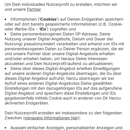
Rund sieben Minuten lang geht der Flug über
Rurberg, den Rursee und Obersee sowie den
Nationalpark Eifel.
"Rursee in Flammen" startet am Donnerstag, 21.
Juli. Die Helikopter-Rundflüge gibt es am Samstag.
Antenne AC ist wieder Medienpartner des
Sommerfests "Rursee in Flammen".
Veröffentlicht:
Donnerstag, 09.06.2022 11:19
Anzeige
Anzeige