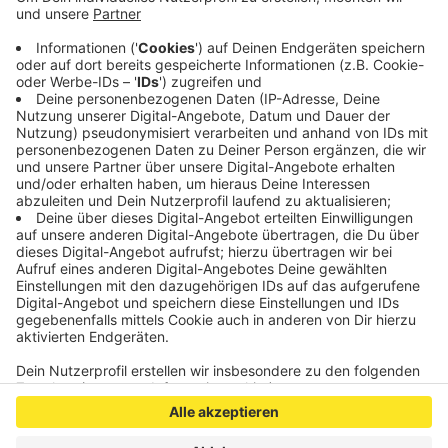
Band Brings als Headliner. Am Wochenende können
die Besucher an diversen Veranstaltungen wie der
Crazy Bootsparade oder Stand-Up-Paddeling
teilnehmen, bevor Samstag Abend das
traditionelle Feuerwerk über dem Rursee ansteht.
Veröffentlicht:
Freitag, 01.07.2022 17:13
Anzeige
Anzeige
Anzeige