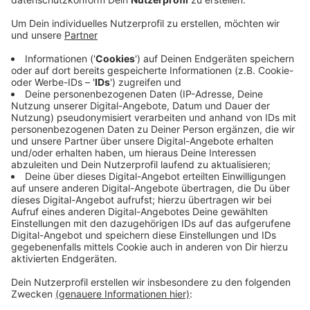
Begründung des Direktoriums.
In einer ersten Reaktion teilte Johannis mit, dass
er sich geehrt fühle und sich sehr über diese
Auszeichnung freue.
Der Karlspreis wird in Aachen seit 1950 traditionell
im Mai an Christi Himmelfahrt verliehen.
2019 hat ihn der UN-Generalsekretär Antonio
Guterres für sein Engagement gegen Rassismus
und seinen Einsatz in der Flüchtlingspolitik
bekommen.
Veröffentlicht:
Samstag, 14.12.2019 13:09
Anzeige