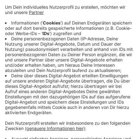
aufgrund der Brandgefahr wegen des trockenen
Wetters am Dienstagmorgen wieder die rote Fahne
gehisst worden.
Die rote Flagge bedeutet, dass es verboten ist, in den
betroffenen Gebieten des Hohen Venns zu wandern.
Sie wird an verschiedenen Eingängen gehisst und
Patrouillen sollen die Einhaltung der Maßnahme
überprüfen.
So ein Verbot gab es schon im März und es bleibt
bestehen bis sich die trockenen Bedingungen wieder
gelegt haben.
Anzeige