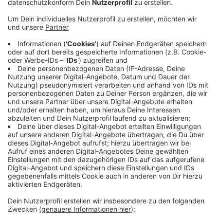
(Update)
Der Rohrbruch in Aachen an der Turmstraße in der
Nacht auf Mittwoch hat eine aufwändigere Reparatur
nötig gemacht.
Laut der Regionetz hat es einen Längsriss in einer
Versorgungsleitung gegeben und es musste ein sieben
Meter großes Loch ausgeschachtet werden.
Die Techniker des Netzbetreibers gehen aber davon
aus, dass die 12 betroffenen Haushalte noch am
Mittwoch wieder über fließendes Wasser verfügen
können.
Bei einem weiteren Rohrbruch in der Nacht in der
Kruppstraße ist der Schaden schnell behoben worden.
Anzeige