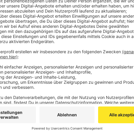
Das Restaurant ist vorerst ab nächsten Montag (
Feierlichkeiten auf der
Burg Stolberg
werden abe
Veröffentlicht:
Montag, 21.08.2023 06:34
Anzeige