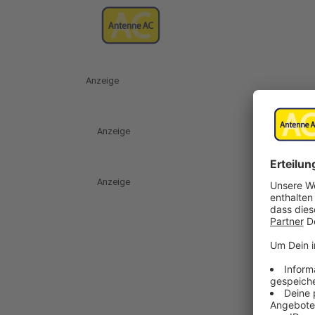
Anzeige
Anzeige
Anzeige