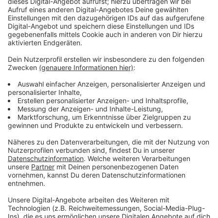
Wir benötigen Ihre
Zustimmung, um den YouTube
Video-Service zu laden!
Wir verwenden einen Service eines
Drittanbieters, um Videoinhalte
einzubetten. Dieser Service kann
Daten zu Ihren Aktivitäten
sammeln. Bitte lesen Sie die
Details durch und stimmen Sie der
Nutzung des Service zu, um dieses
Video anzusehen.
Mehr Informationen
Aufgrund seiner empathischen Fähigkeiten, können die
Menschen Hah Re nicht wahrnehmen. Nur ein kleiner
Akzeptieren
Junge sieht ihn so, wie er wirklich ist…
powered by
Usercentrics Consent
Anzeige
Management Platform