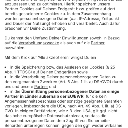
©
Copyright: Netflix
Gestatten - Dr. Harry Vanderspeigle.
Anzeige
©
Copyright: Netflix
Hah Re ist enttarnt. Der kleine Junge darf ihn nicht
verraten.
Anzeige
Anzeige