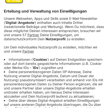
Veröffentlicht:
Freitag, 22.03.2024 16:25
Anzeige
In der Kleinstadt Patience nimmt der Außerirdische die
Identität des pensionierten Arztes Dr. Harry
Vanderspeigle an, um unentdeckt leben zu können.
Doch dann wird der einzige Doktor in Patience
ermordet und plötzlich muss der pensionierte Arzt
zurück in den Dienst…
Streaming-Dienst: Netflix
Anzeige