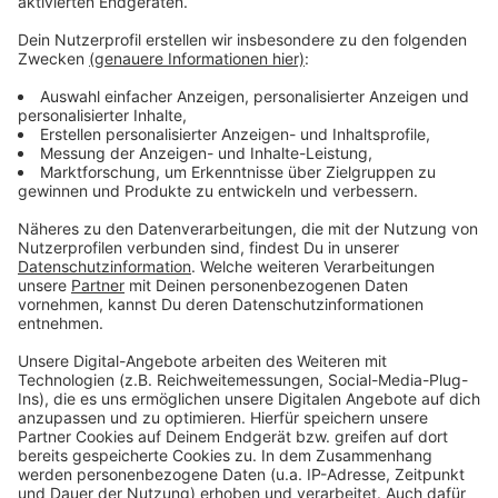
Die Stadt Herzogenrath nimmt Eure Erfahrungen
und Eindrücke aus dem Verkehrsversuch gerne
entgegen (per EMail an
strassenverkehrsbehoerde@herzogenrath.de) für
die spätere endgültige Entscheidung, wie die
Fahrradstraßen für den Radschnellweg gestaltet
werden.
(Foto: Radschnellweg in Nijmegen/NL)
Veröffentlicht:
Donnerstag, 07.07.2022 10:07
Anzeige