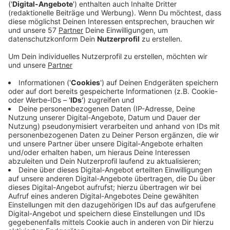
bis Montag, 1. August.
Die Raiffeisenstraße wird an der Kreuzung mit der
Mühlen- und Rembrandtstraße gesperrt, Anlieger
kommen dann nur noch aus Richtung
Feldstraße/Honigmannstraße in die
Raiffeisenstraße. Die Mühlenstraße in Höhe der
Einmündung Raffaelstraße gesperrt, dabei wird
der untere Abschnitt der Mühlenstraße von der
Forensberger Straße kommend zur Sackgasse. An
der Einmündung Mühlenstraße/Raffaelstraße kann
man von der Mühlenstraße aus Richtung
Nordstraße/Markt kommend nur noch rechts in
die Raffaelstraße abbiegen werden (und
umgekehrt).
Auf die veränderte Verkehrssituation wird an den
wichtigen Zufahrtsstraßen mit Schildern
hingewiesen.