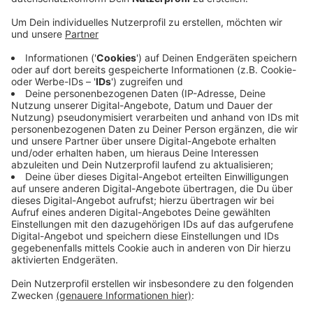
Der Angreifer soll den anderen angebrüllt und
geschlagen haben. Auf dem Weg zur Wache hat er
dann im Streifenwagen noch die Polizisten
beleidigt und versucht, sie anzuspucken und zu
treten. Den Rest der Nacht hat der Randalierer in
der Zelle verbracht.
Bei weiteren Ermittlungen hat sich herausgestellt,
dass er betreut wird und über eine Wohnanschrift
verfügt. Er muss sich demnächst u.a. wegen
Widerstands gegen
Vollstreckungsbeamte verantworten.
Veröffentlicht:
Montag, 04.05.2020 17:00
Anzeige