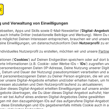
Über das Rainbow Festival
Anzeige
Das
Rainbow Festival
verwandelt am 28. Juni den Fühl
Farbenmeer, wenn das Event seine Tore öffnet. Von 
erwartet die Besucher ein buntes Line-Up. Im Eröffn
Veranstalter unter anderem Kamrad, No Angels, Alle 
für das Rainbow Festival gewinnen können. Auf zwei
werden die Top-Stars den ganzen Tag über auftreten. 
Infos zum Ticketverkauf bekommt ihr direkt unten.
Anzeige
Die Stars auf der Sunshine Stage
Anzeige