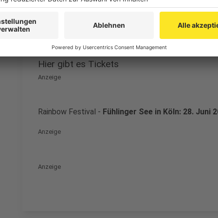
Anzeige
Hier gibt es Tickets
Anzeige
Rainbow Festival -
Fühlinger See in Köln: 28. Juni 
Anzeige
Anzeige