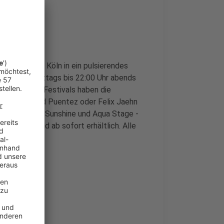
inger See in Köln in ein pulsierendes
12:00 Uhr mittags bis 22:00 Uhr abends
ungsjahr des Festivals haben die
Farben, David Puentez oder Felix Jaehn
 Bühnen - der Sunshine und Aqua Stage -
Tickets sind ab sofort erhältlich. Alle