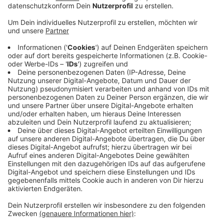
In Langerwehe ist Mittwochfrüh um kurz nach halb
sieben auf dem Radweg an der B264 ein Radfahrer aus
Aachen mit einem E-Scooter-Fahrer kollidiert.
Dabei ist der 56-jährige Aachener gestürzt und hat
sich schwere Verletzungen zugezogen.
Laut ersten Erkenntnissen der Polizei hat vermutlich
der E-Scooter den entgegenkommenden Radfahrer
trotz eingeschaltetem Licht nicht wahrgenommen.
Möglicherweise hat der E-Scooter-Fahrer, ein 45-
jähriger Mann aus Langerwehe, auch unter dem Einfluss
von Drogen gestanden. Ihm wurde ein Blutprobe
entnommen und sein Führerschein wurde
sichergestellt.
Der Sachschaden wird auf etwa 150 Euro geschätzt.
Anzeige