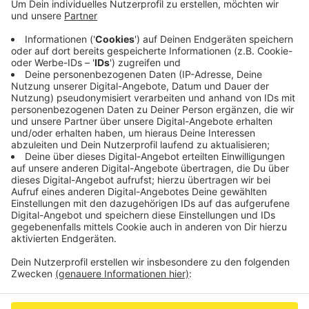
Radentscheids eingereicht wurde und jetzt geprüft
wird. Letzte Woche hatte die Initiative
Radentscheid rund 37.400 Unterschriften an
Aachens Oberbürgermeister Marcel Philipp
übergeben. Die Initiative will, dass der Radverkehr
in der Stadt sicherer wird.
Veröffentlicht:
Montag, 07.10.2019 08:03
Anzeige
Anzeige