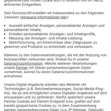
Fußball-Regionalligist
Alemannia Aachen
hat am
Samstag beim
SV Rödinghausen
einen Punkt geholt.
In der 92. Minute haben die Aachener noch den
Ausgleichstreffer zum 1:1-Endergebnis geschafft.
Zum Schluss habe die Mannschaft alles nach vorne
geworfen und das wurde dann endlich belohnt, so
Trainer Patrick Helmes.
Mit insgesamt zehn Punkten steht Alemannia Aachen
jetzt auf Platz 15 der Tabelle. Am kommenden
Samstag geht's dann zuhause gegen Rot Weiss Ahlen
weiter. Anpfiff ist um 14 Uhr auf dem Tivoli.
Anzeige