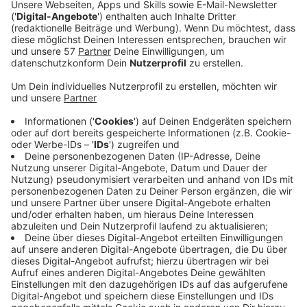
Black, haben am Samstag gegen Schwarz-Weiß Erfurt
mit 3:0 gewonnen.
Zu dem klaren Sieg haben auch die lautstarken Fans
beigetragen, so Aachens Trainer Guillermo Gallardo.
Nach drei Bundesligaspielen haben die Ladies jetzt
sechs Punkte auf dem Konto und liegen damit auf
dem 3. Platz hinter Stuttgart und Potsdam.
Das nächste Spiel haben die Aachenerinnen am
kommenden Freitag in Niederbayern bei den Roten
Raben Vilsbiburg. Sport1 wird das Spiel live im Free-TV
übertragen.
Anzeige
Remis für Alemannia
Anzeige