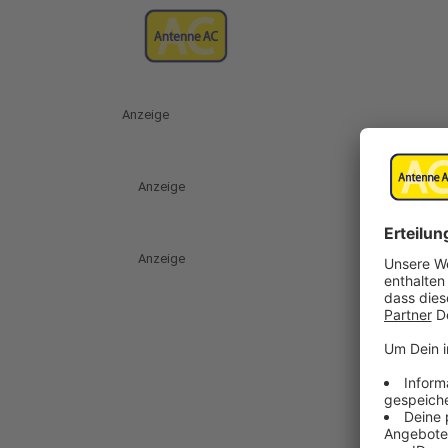
Anzeige
Anzeige
Anzeige