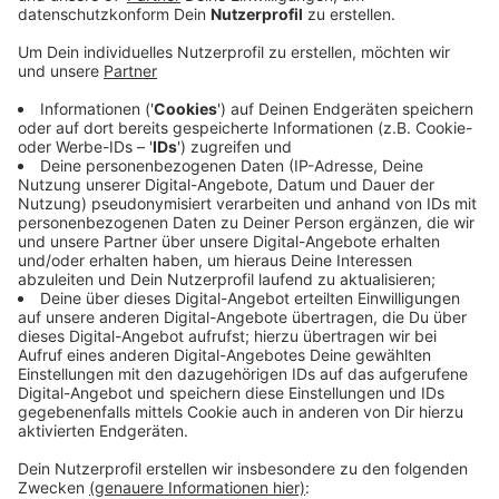
Drogengeschäften in Streit geraten sind. Bei den
Männern im Alter von 18 bis 65 Jahren haben die
Polizisten zwei Messer, eine Eisenstange und ein
Pfefferspray sichergestellt.
Einer der Streithähe, ein polizeibekannter 29-
Jähriger, hat noch vergeblich versucht, über ein
Dach zu fliehen. Bei seiner Ingewahrsamnahme
habe er laut geschrieen und die Beamten
durchgehend beleidigt, heißt es.
Drogen selbst sind bei dem Einsatz nicht gefunden
worden, aber diverse Gegenstände für den
Drogen-Konsum.
Die Kripo ermittelt weiter.
Veröffentlicht:
Mittwoch, 21.10.2020 13:20
Anzeige