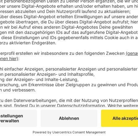
Laut Anklage soll der Mann im November 2024 auf 
plötzlich mit einem Messer in den Hals gestochen h
verletzt, überlebte aber. Die Staatsanwaltschaft ge
anschließend vom Tatort entfernte, obwohl er mit tö
Beide Männer sollen sich aus der Drogenszene gekan
Anzeige