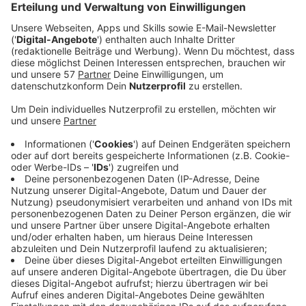
Laut der Aachener Polizei haben sie sich unter
anderem vor einen anfahrenden Tieflader gesetzt
und sind weggetragen worden. Eine vor Ort von
Aktivisten als Gottesdienst deklarierte
Kundgebung sei ohne Störungen verlaufen. Die
Polizei ist mit einer Hundertschaft im Einsatz, die
Aktionen seien "in der Gesamtheit betrachtet"
freidlich verlaufen, heißt es.
Lützerath ist eins der insgesamt sechs Dörfer, die
dem von RWE Power betriebenen
Braunkohletagebau noch weichen sollen.
Gleichzeitig haben Klimaschützer wegen der
Abriss-Arbeiten den neuen CDU-Chef und NRW-
Ministerpräsidenten Armin Laschet kritisiert.
Laschet lasse "Dörfer für den Klimakiller
Braunkohle zerstören", so Greenpeace.