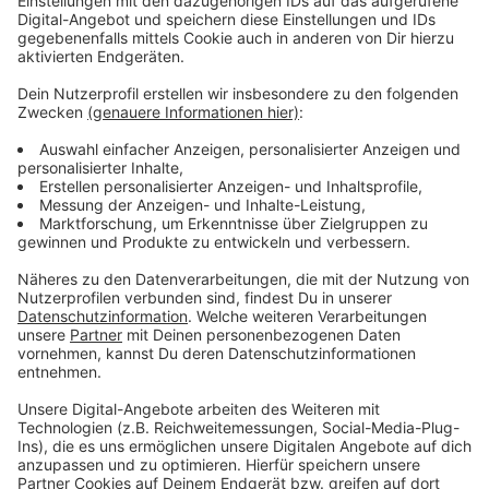
Unterstützung bekommen die Aktivisten auch von
der grünen Bundestagsfraktion.
Bis zum Ausstieg aus der Braunkohleförderung im
Jahr 2038 sollen nach den Plänen der NRW-
Landesregierung noch weitere fünf Ortschaften
verschwinden.
Auch in den kommenden Tagen wird die Polizei die
Arbeiten von RWE begleiten und gegebenfalls nicht
genehmigte Ansammlungen auflösen. Die
Polizisten müssen dort tätig werden, wo sich
Personen, ob bewusst oder auch unbewusst, einer
Gefahr aussetzen oder auch gegen das
Versammlungsgesetz verstoßen. Außerdem werde
man dem gesetzlichen Auftrag nachkommen und
Straftaten verhindern und wenn nötig, konsequent
verfolgen, so die Aachener Polizei. Im Vorfeld
angemeldete Versammlungen will sie im Rahmen
des Versammlungs- und Demonstrationsrechtes