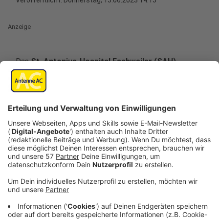
Veröffentlicht:
Donnerstag, 15.06.2023 14:15
Anzeige
Das
St. Antonius-Hospital Eschweiler (SAH)
unterstützt den bundesweiten
Aktionstag
"Alarmstufe Rot - Krankenhäuser in Not"
am
kommenden Dienstag (20.6.2023).
Dabei machen Kliniken auf ihre schwierige
wirtschaftliche Lage aufmerksam.
Auch das St.-Antonius-Hospital sei durch immense
inflationsbedingte Kostensteigerungen und fehlende
Refinanzierung betroffen, teilt das Krankenhaus mit.
Am Donnerstagmittag (15.6.23) hat ein Großteil der
Eschweiler Belegschaft vorab schon für ein Foto
(siehe oben)
posiert. Das Team steht dort
geschlossen und mit roten Karten hinter einem Banner