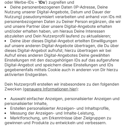
mit dem Text "Wir und alle für den Patienten".
„Wir im SAH unterstützen den Protest und den
Aktionstag, weil wir endlich wieder Verlässlichkeit bei
der Finanzierung der Kliniken benötigen. Die bislang
erhaltene politische Hilfe ist nicht ausreichend und vor
allen Dingen nicht nachhaltig. Statt immer neuer
kurzfristiger Hilfspakete benötigen wir verlässliche
Sicherheit für Krankenhausträger, Beschäftigte und
vor allem für Patientinnen und Patienten. Ohne
wirksames politisches Handeln erleben wir einen
eiskalten Strukturwandel mit Insolvenzen,
Schließungen und verheerenden Auswir-kungen für die
Versorgungssicherheit, so wie wir es schon in der
Region erlebt haben“, sagt Elmar Wagenbach, der
Geschäftsführer des SAH.
Schon im Herbst letzten Jahres haben die Kliniken
darauf aufmerksam gemacht, dass die Krankenhäuser