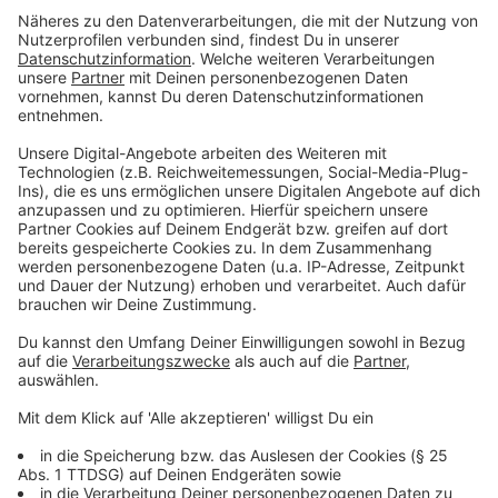
extremer Insolvenzgefahr ausgesetzt seien. Auch
unabhängige Untersuchungen, wie der
Krankenhausrating-Report, würden widerspiegeln, dass
fast jedes zweite Krankenhaus von Insolvenz bedroht
ist und fast keine Klinik mehr eine schwarze Null
schreibt.
Die Bundesregierung hat auf die
Energiekostensteigerungen reagiert und sechs
Milliarden Euro zur Verfügung gestellt. Die fließen
demnach aber nur teilweise wirklich in die Kliniken.
Immerhin habe sich die Politik kurzfristig
entschlossen, dass vier dieser sechs Milliarden Euro
als direkte pauschale Hilfen ausgezahlt werden, heißt
es. Andere inflationsbedingte Mehrkosten - wie bei
Material, externen Dienstleistern, Lebensmitteln usw.
- träfen die Kliniken trotzdem weiterhin.
Die Krankenhäuser hätten keine Möglichkeit, die