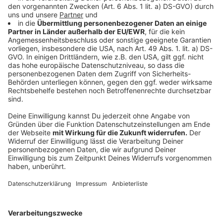
gestiegenen Preise weiterzugeben. Die
Preissteigerungen der Kliniken sind für das Jahr 2023
bei 4,3 Prozent gesetzlich gedeckelt, die Inflation
liegt weit darüber.
Durch die inflationsbedingten Kostensteigerungen
werden die Krankenhäuser in Deutschland bis Ende des
Jahres 2023 ein Defizit von rund 10 Milliarden Euro
angehäuft haben, heißt es weiter. Zu den
Kostenbelastungen gehöre auch die nur teilweise
gesicherte Refinanzierung der Tarifsteigerungen. Und
für 2024 seien nach dem Tarifabschluss im
Öffentlichen Dienst weitere Kostensteigerungen
absehbar.
Die Kliniken fordern am bundesweiten Aktionstag am
20.6. die Politik auf, verlässliche Rahmenbedingungen
zu schaffen, damit sie in wirtschaftlicher Sicherheit
verlässlich ihre Arbeit planen können.