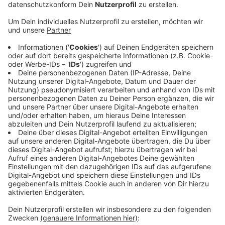
und der RWTH Aachen unterstützt wird. Ziel ist es
gemeinsam mit kleinen Geschäften digitale und
hybride Werkzeuge zu erarbeiten, so Dieter Begaß
von der Stadt Aachen, Leiter des städtischen
Fachbereichs Wirtschaft, Wissenschaft,
Digitalisierung und Europa.
Auch an Workshops sowie gemeinsamen
Veranstaltungs- und Marketingformaten können
die Unternehmen im Rahmen des Projekts
teilnehmen.
Das Landeswirtschaftsministerium fördert das
Projekt im Rahmen der Digitalen Modellregionen
noch bis Ende August 2022.
Veröffentlicht:
Freitag, 18.06.2021 15:13
Anzeige