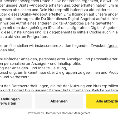
auf Platz neun.
Der bundesweite Durchschnittspreis für eine Standar
Aachen kostet sie etwa 89 Euro.
Die Preisspanne ist allerdings erheblich und schwan
114,30 Euro in Ingolstadt.
Experten raten: Auch in Aachen lohnt sich ein Vergl
denn die Preise können deutlich variieren.
Anzeige