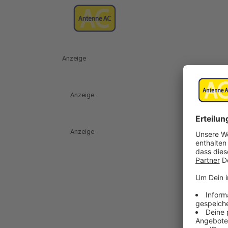
Anzeige
Anzeige
Anzeige