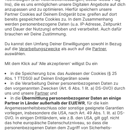
Anzeige
©
Copyright: Netflix
Odd kann nach die Wiederaufstehung seiner
Schwester reihenweise "Kunden" aus der
Gerichtsmedizin abholen.
Anzeige
©
Copyright: Netflix
Liv und Odd: Sie muss ihren Blutshunger stillen, er nach
ihr aufräumen.
Anzeige