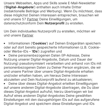
Anzeige
Mit "Only Wanna Be With You – Pokémon 25 Version"
veröffentlicht Post Malone ein Cover von dem Hootie
& The Blowfish Hit zum 25-jährigen Jubiläum des
Pokémon Franchise. Post Malones Debütalbum
„Stoney“ setzte mit 77 Wochen den Rekord für die
meisten Wochen in den US Billboard Top R&B/Hip-Hop
Albums Charts. Die Hit-Single „Congratulations“ ist in
den USA mit Diamant zertifiziert. Post Malone wurde
bislang mit drei American Music Awards, zehn Billboard
Music Awards und einen MTV Video Music Awards
ausgezeichnet und zudem für sechs Grammys
nominiert.
Anzeige