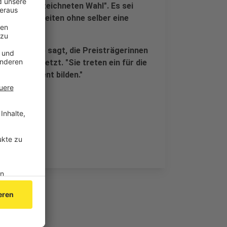
iner "ausgezeichneten Wahl". Es sei
 Frieden arbeiten ohne selber eine
 Wüst (CDU) sagt, die Preisträgerinnen
 Gang gesetzt. "Sie treten ein für die
as Fundament bilden."