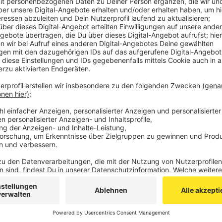
Der
Verein Aachener Friedenspreis
spricht von e
wichtig, Menschen zu würdigen, die von unten für
Machtposition innezuhaben.
Nordrhein-Westfalens Ministerpräsident Hendrik
hätten gewaltfrei eine demokratische Bewegung in
Ideale, die Europa groß gemacht haben und Europ
Veröffentlicht:
Freitag, 17.12.2021 13:57
Anzeige