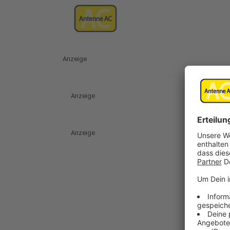
Anzeige
Anzeige
Anzeige