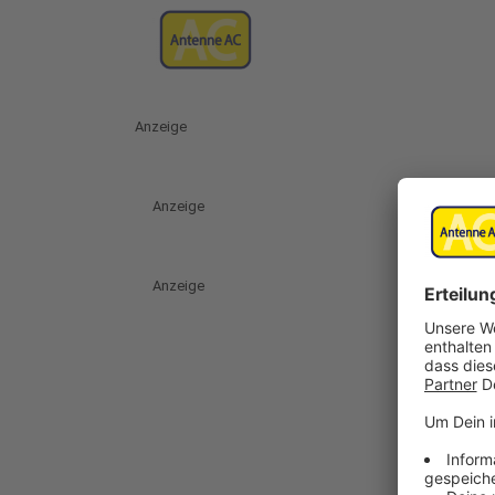
Anzeige
Anzeige
Anzeige