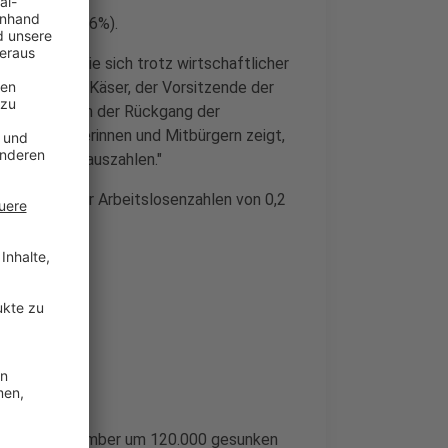
(-389 bzw. -1,6%).
eitsmarkt, die sich trotz wirtschaftlicher
tiert Ulrich Käser, der Vorsitzende der
en
. „Vor allem der Rückgang der
hen Mitbürgerinnen und Mitbürgern zeigt,
ion weiterhin auszahlen."
en Anstieg der Arbeitslosenzahlen von 0,2
eich zum September um 120.000 gesunken