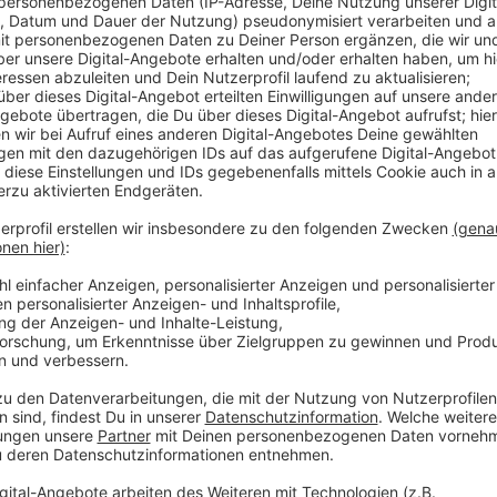
24.209 Menschen sind hier bei uns aktuell ohne Job 
„Wir sehen derzeit eine positive Grundtendenz am Arb
und geopolitischer Unsicherheiten fortsetzt", kommen
Geschäftsführung der
Arbeitsagentur Aachen-Dür
Arbeitslosigkeit bei jungen Menschen und ausländisc
dass sich Investitionen in Qualifizierung und Integrat
Im Vergleich zu vor einem Jahr gibt es allerdings ein
Prozentpunkten.
Die Arbeitslosenquoten hier bei uns im Einzelnen:
Aachen: 8,1 % (- 0,1)
Alsdorf: 7,5 % (- 0,1)
Eschweiler. 7,8 % (unverändert)
Stolberg: 7,9 % (- 0,1)
Monschau: 4,3 % (0 0,2)
Bundesweit ist die Zahl der Arbeitslosen im Vergl