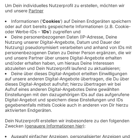
Richtung Rothe Erde unbemerkt beklaut worden.
Überwachungskameras im Bus haben die Tat
allerdings aufgezeichnet.
Zeugen, die Hinweise zur Identität der abgebildeten
Personen geben können, werden gebeten, sich unter
der Nummer 0241/9577-33201 oder (außerhalb der
Bürozeiten) unter der Nummer 0241/9577-34210 zu
melden.
Veröffentlicht:
Donnerstag, 21.01.2021 11:12
Anzeige