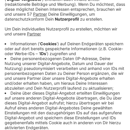
Bei gemeinsamen Personen- und Verkehrskontrollen
haben Bundes- und Landespolizei letzte Woche
(10.-17.6.24) in der Aachener Innenstadt Temposünder
erwischt und Drogen-Verstöße geahndet.
Das steht in der am Mittwoch vorgelegten Bilanz der
Behörden.
Bei den Verkehrskontrollen wurden 293 Fahrzeuge und
657 Personen überprüft. Zwei Personen sind
festgenommen worden, dazu sind noch 7
Strafanzeigen und 36 Ordnungswidrigkeitenanzeigen
angefertigt und weitere 108 Verwarngelder erhoben
worden.
Im Bereich Heinrichsallee haben Beamte in zivil
illegalen Drogenhandel beobachtet und bei einem
Verdächtigen neben den Drogen noch Bargeld und ein
Handy beschlagnahmt.