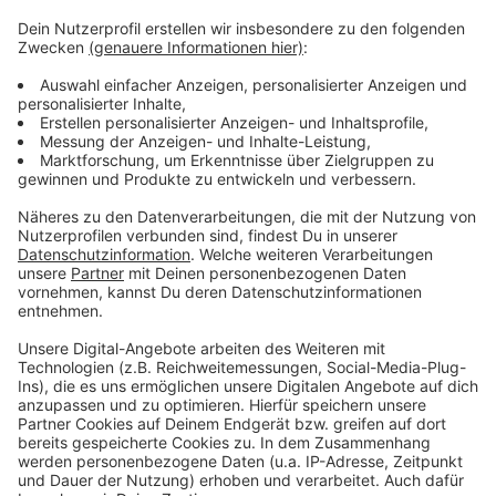
Bei den stationären Geschwindigkeitskontrollen ist
das Tempo von insgesamt 10.219 Fahrzeugen
gemessen worden. Es kam zu 86
Ordnungswidrigkeitenanzeigen und weiteren 534
Verwarngeldern.
Die schnellsten Raser: Auf der Jülicher Straße ist
jemand mit 110 km/h geblitzt worden, auf der
Roermonder Straße mit 83 km/h und auf der
Debyestraße mit 80 km/h - alles Tempo50-Zonen.
Anzeige
Anzeige