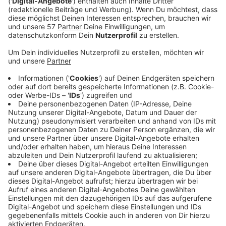
1500 Fahrzeugen auf dem Berliner Ring
kontrolliert worden. Dabei sind zwischen 19 Uhr
und ein Uhr nachts knapp 120 Leute zu schnell
unterwegs gewesen. 20 Fahrer müssen mit einer
Anzeige rechnen, 99 weitere sind mit einem
Verwarngeld davongekommen. Der größte
Temposünder ist ein Mercedes-Fahrer gewesen,
der bei erlaubtem Tempo 70 mit 145 km/h erwischt
worden ist. Ihm droht auch der Verlust seines
Führerscheins.
Die Motorradfahrer in der Eifel scheinen sich zu
mäßigen. Am Wochenende hat die Aachener Polizei
wieder Biker kontrolliert - vor allem auf dem
"Rundkurs", einer bei Motorradfahrern beliebten
Strecke von Kesternich über Einruhr und Rurberg
zurück nach Kesternich. Im Gegensatz zu früheren