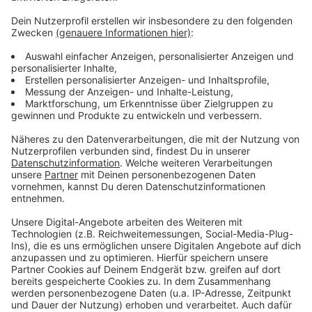
Kontrollen ist diesmal niemand dort am Samstag
negativ aufgefallen - und das bei bestem
Motorradwetter. Das Streckenverbot zwischen
Steckenborn und Woffelsbach ist am Sonntag
allerdings fast 60 Mal missachtet worden. Die
Kontrollen in der Eifel werden wetterabhängig
auch im Herbst fortgesetzt.
Veröffentlicht:
Dienstag, 15.10.2019 15:59
Anzeige
Anzeige