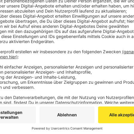
chancenlos Vögel gejagt, so die Aachener Polizei
Haftbefehl vorlag, wurde festgenommen. Die Pol
dessen Besitzern, um sich für die Hilfe zu bedank
Veröffentlicht:
Montag, 15.11.2021 06:20
Anzeige