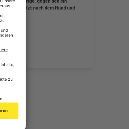
. Der 22-Jährige, gegen den ein
izei sucht jetzt nach dem Hund und
en.