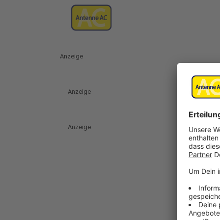
Anzeige
Anzeige
Anzeige