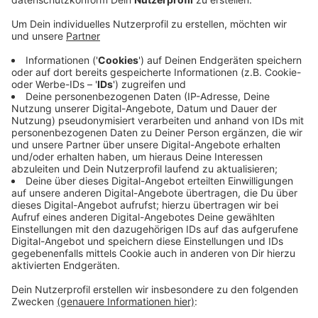
Aufklebern mit Rasierklingen auf der Rückseite. Diese
hatte eine Spaziergängerin am Dienstagmorgen im
Bereich Haaren entdeckt und die Polizei informiert. Die
schwarzen Aufkleber mit der Aufschrift "FCK ANTIFA"
lagen auf einer Bank und an einem Mülleimer sowie in
der Nähe der Feuerwehr in Haaren. An einigen
Aufklebern fand die Frau Rasierklingen oder Klingen
eines Cuttermessers. Die Kripo ermittelt jetzt wegen
versuchter gefährlicher Körperverletzung und bittet
Zeugen, sich zu melden, wenn sie etwas Auffälliges
mitbekommen haben.
Die Polizei bittet darum, solche Funde unmittelbar der
Polizeileitstelle (unter 0241-9577 0) zu melden und
die Aufkleber nicht selbständig zu entfernen.
Anzeige