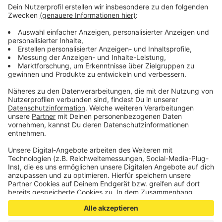
Zeugen sollen sich bei der Polizei unter der
Rufnummer 0241/9577-31501 oder (außerhalb der
Bürozeiten) unter der Nummer 0241/9577-34210 zu
melden.
Veröffentlicht:
Dienstag, 28.07.2020 08:46
Anzeige
Anzeige
Anzeige