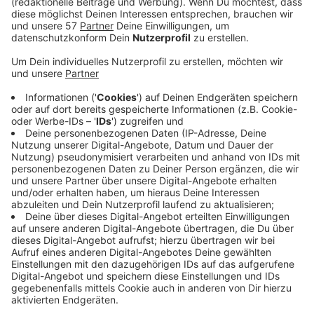
Nach dem Raub auf einen Stolberger Supermarkt
am 10.07.2020 sucht die Polizei zwei unbekannte
Zeuginnen, die sich an diesem Tag abends im
Bereich "Gehlens Kull" aufgehalten haben.
Beide hatten gegenüber der Polizei angegeben,
von den möglichen Tätern nach Zigaretten gefragt
worden zu sein. Aufgrund einer schnellen
Fahndung nach den Tätern haben die Beamten die
Zeuginnen später nicht mehr befragen und keine
Personalien aufnehmen können.
Die Aachener Polizei bittet jetzt darum, dass sich
die beiden Frauen melden - außerdem werden noch
weitere Zeugen gesucht, die Hinweise zu den
Tätern geben können.