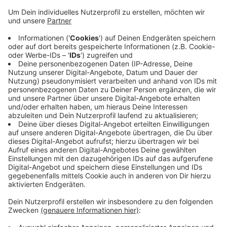
dem Zeitpunkt nicht auf dem Spielplatz gewesen
sein.
Laut Zeugenangaben ist der Mann ca. 1,70 m groß,
um die 30 Jahre alt, hat dunkle kurze Haare und
einen Drei-Tage-Bart. Er war mit einer schwarzen
Brille, einem weißen T-Shirt und einer schwarzen
Jeans bekleidet.
Zeugen sollen sich an die Polizei in Aachen
wenden.
Veröffentlicht:
Dienstag, 13.07.2021 16:42
Anzeige