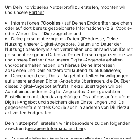
In Aachen hat es am Sonntagabend einen
Polizeieinsatz am Elisenbrunnen gegeben.
Ein 47-jähriger Mann geriet mit Jugendlichen in Streit
und zog dabei ein Messer. Er soll die Gruppe bedroht
und einen Polizisten sowie die Jugendlichen
rassistisch beleidigt haben. Die Polizei konnte den
Mann schnell überwältigen, niemand wurde verletzt.
Das Küchenmesser wurde sichergestellt.
Die Kriminalpolizei ermittelt nun wegen Bedrohung,
Körperverletzung und Volksverhetzung. Der Mann kam
in eine Psychiatrie.
Anzeige