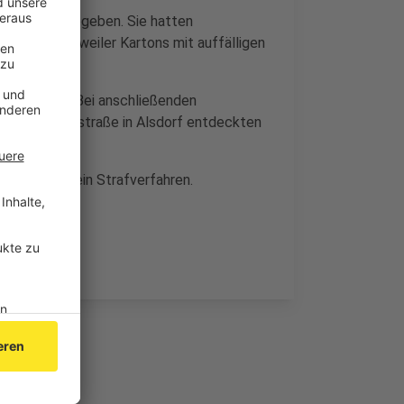
inen Tipp gegeben. Sie hatten
et in Eschweiler Kartons mit auffälligen
anfpflanzen. Bei anschließenden
d in der Annastraße in Alsdorf entdeckten
n.
äuft jetzt ein Strafverfahren.