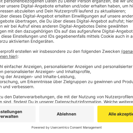
Zeugen hatten den Beamten am Freitagnachmittag e
beobachtet, wie mehrere Menschen in einem Wohngebi
Pflanzen in einen Transporter luden.
Die Polizei kontrollierte den Wagen und fand viele H
Durchsuchungen in der Nickelstraße in Eschweiler un
die Beamten zwei professionell betriebene Plantage
Ein Tatverdächtiger wurde festgenommen. Gegen ihn l
Anzeige