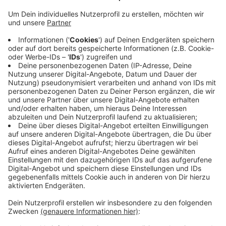
Die Gewerkschaft der Polizei ruft am Donnerstag in
Aachen zu einer Aktiven Mittagspause auf.
Von 12 bis 13 Uhr versammeln sich Polizistinnen und
Polizisten vor dem Präsidium in der Trierer Straße, um
für bessere Tarifbedingungen zu demonstrieren. Die
GdP kritisiert, dass die Arbeitgeber bislang kein
verhandlungsfähiges Angebot vorgelegt haben, und
fordert 7 Prozent mehr Lohn. Auch der
Landesvorsitzende der GdP NRW wird dabei sein.
In ganz NRW wird in den nächsten Tagen demonstriert,
am Donnerstag zum Beispiel auch in Heinsberg und am
Freitag unter anderem in Düren.
Anzeige