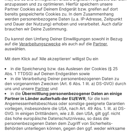
keinen strafbaren Aktionen anzuschließen. Der
angekündigte "zivile Ungehorsam" ist überwiegend kein
friedlicher Protest, sondern kann zu strafbarem
Handeln führen, bei dem die Beamtinnen und Beamten
reagieren müssen; solche Konfrontationen kann keiner
wollen."
Anzeige
©
Polizei Aachen
Anzeige
Anzeige