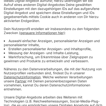
sicherzustellen."
Außerdem hat die Polizei schon im Vorfeld im Netz auf
die teils lebensgefährliche Gefahrenstellen wie steile
Abbruchkanten oder Starkstromanlagen hingewiesen.
Die Polizei Aachen werde als
versammlungsfreundliche Behörde aber grundsätzlich
den friedlichen Protest im Sinn des
Demonstrationsrechts und der Versammlungsfreiheit
schützen. Zur Abwehr von Gefahren und zur
Verfolgung von Straftaten werden die Beamten
allerdings auch konsequent einschreiten und auf
gewalttätige und rechtswidrige Aktionen reagieren.
Aachens Polizeipräsident Dirk Weinspach (Foto unten)
in
seinem Appell auf Facebook
an die Teilnehmer:
"Wir setzen weiter auf Kommunikation und
Deeskalation und appellieren an alle Beteiligte, sich
selber und andere nicht in Gefahr zu bringen und sich