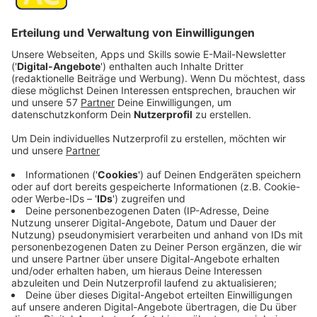
Auf die
Protestaktionen im Rheinischen
Braunkohlerevier am Wochenende
sieht sich die
Aachener Polizei
gut vorbereitet.
Sie rechnet mit mehreren tausend Teilnehmern und
wird bei dem Einsatz von Polizisten aus ganz NRW,
anderen Bundesländern und von der Bundespolizei
unterstützt.
Die Lage sei anspruchsvoll, heißt es. Der Einsatzraum
umfasst mehrere hundert Quadratkilometer, an die 100
km Abraumkante und diverse Transportanlagen, daher
sei beispielsweise ein lückenloser Schutz, der das
Eindringen in den Tagebau vollständig verhindere, nicht
möglich. Laut Einsatzleiter Thomas Dammers werde
man "Schwerpunkte setzen, um die betroffenen
Örtlichkeiten und Infrastrukturen zu schützen,
Schaden für alle Beteiligte zu minimieren und die
Versorgungssicherheit der Bevölkerung