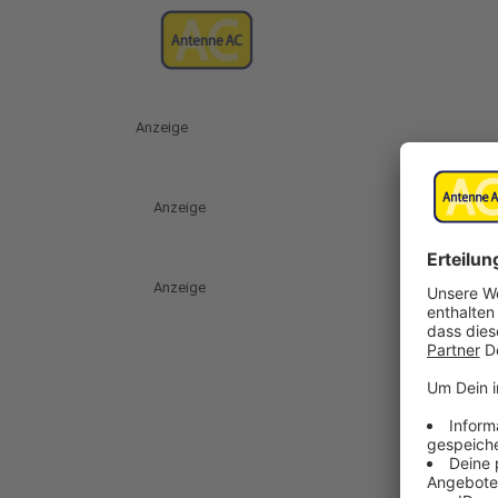
Anzeige
Anzeige
Anzeige