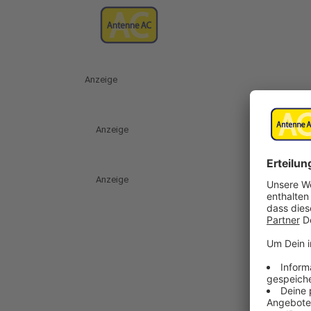
Anzeige
Anzeige
Anzeige