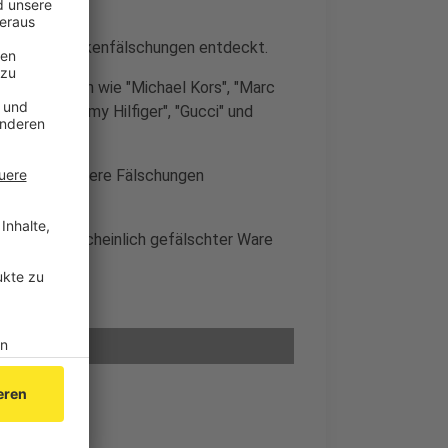
en, also Markenfälschungen entdeckt.
nter Marken wie "Michael Kors", "Marc
 Klein", "Tommy Hilfiger", "Gucci" und
genutzt, weitere Fälschungen
 mit augenscheinlich gefälschter Ware