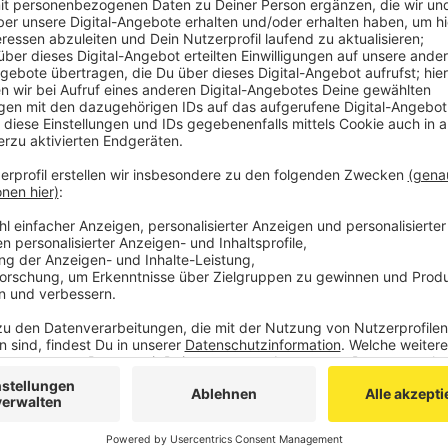
festgestellt.
Im Lagerraum hat man eine große Menge von Plagiat
Darunter befanden sich Produkte und Embleme bekan
Jacobs", "Marco Polo", "MCM", "Louis Vuitton", "Calvin
"Nike".
Die Markenkennzeichen wurden offenbar auch dazu 
herzustellen.
Zusammen mit Polizei und THW sind dann 74 Kartons
sichergestellt worden.
Anzeige
©
Polizei Düren
Anzeige