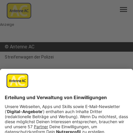
menu
Anzeige
©
Antenne AC
Streifenwagen der Polizei
mail
open_in_new
Teilen:
PKW-Insassen werfen Flasche und
klauen Handy
Veröffentlicht:
Montag, 09.10.2023 08:34
Anzeige