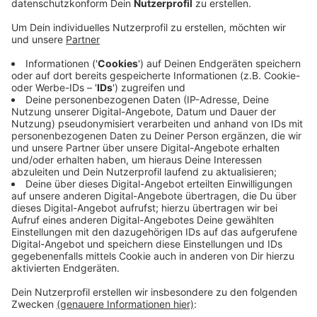
rund 810.000 Euro zur Verfügung. Mit dem Geld
sollen zwei moderne E-Flugzeuge sowie passende
Flugsimulatoren angeschafft und das
Forschungsprojekt "Next Generation Electric
Flights Training" durchgeführt werden.
Unter anderem wollen die Verantwortlichen
erforschen, wie die Pilotenausbildung mit E-
Flugzeugen umgesetzt werden kann, welche
Emissionen eingespart werden können und wie die
Instandhaltung elektrisch angetriebener
Flugzeuge in bestehende Wartungsprozesse
integriert werden kann. Das Projekt wird im Juli
starten.
Veröffentlicht:
Dienstag, 15.06.2021 13:11
Anzeige