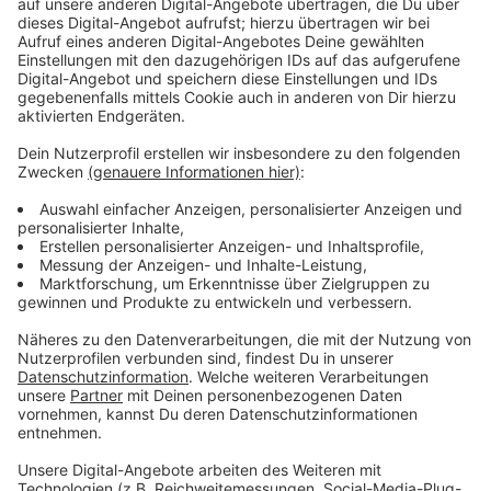
Anzeige
Wir benötigen Ihre
Zustimmung, um den YouTube
Video-Service zu laden!
Wir verwenden einen Service eines
Drittanbieters, um Videoinhalte
einzubetten. Dieser Service kann
Daten zu Ihren Aktivitäten
sammeln. Bitte lesen Sie die
Details durch und stimmen Sie der
Nutzung des Service zu, um dieses
Video anzusehen.
Mehr Informationen
Jane Fonda wäre blass vor Neid. Der neue Star am
Aerobic-Himmel heißt Sheila Rubin.
Akzeptieren