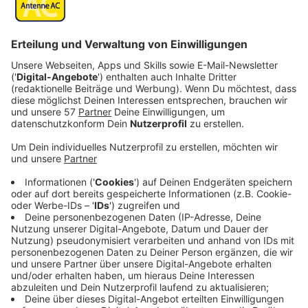
Essstörung landet.
Veröffentlicht:
Mittwoch, 23.06.2021 08:13
Anzeige
Sie schafft es nicht mehr vor die Tür und soziale
Kontakte bekommt sie schon lange nicht mehr hin.
Das alles ändert sich eines Tages, als Sheila Aerobic
für sich entdeckt. Sie will nicht nur eigene Kurse
geben, sondern mittels der damals neuartigen VHS-
Kassette und ihren Aerobic-Videos die Welt erobern.
Und eh sich Sheila versieht, ist sie eine
selbstbewusste Unternehmerin in einem knappen
Aerobic-Dress.
Streaming-Dienst: Disney+