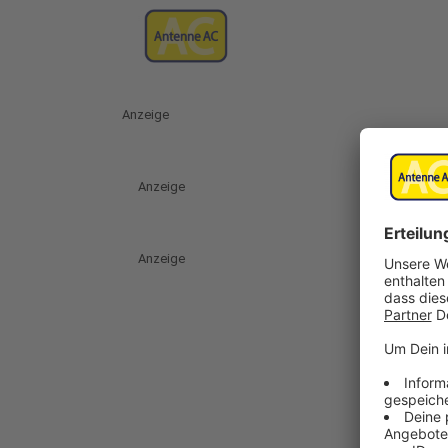
Anzeige
Anzeige
Anzeige