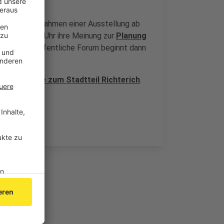
keln.
essierte im Rahmen einer Ausstellung ab
en und ab 17 Uhr ihre Meinung zur
Planung
den. Das öffentliche Forum beginnt dann
ine-Umfrage zum Stadtteil Richterich
.