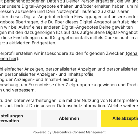
und der Lokalpolitik ein Leitbild für Richterich entwic
In der Peter-Schwarzenberg-Halle können sich Inter
15 Uhr über im Stadtteil laufende Projekte informier
der Ortsumgehung für die Richtericher Dell
loswer
um 18:30 Uhr.
Parallel dazu läuft noch bis zum 15. Februar eine
Onl
Anzeige