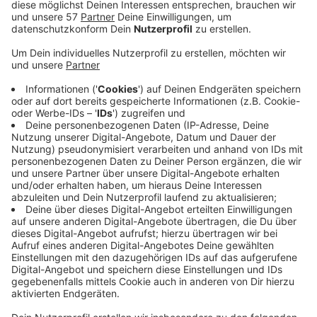
die traditionellen
Wildwasserrennen
.
Gestartet wird dann ab 13 Uhr im Bereich
Burgau/Nonnenborn - rund 80 Meter hinterm
Gerberplatz in Richtung Rurbrücke. Von da aus fahren
die Kajaks wieder über die Rur durch die Monschauer
Altstadt bis zum Wanderparkplatz am Café Bistro
Grünental.
Besondere Highlights sind die spektakulären
Abfahrten am "Favoritentöter" und an der
"Kesselwehr" im Rosenthal.
Die Siegerehrung ist für ca. 15 Uhr im Bereich
Rosenthal geplant.
(Bei Niedrigwasser werden die Starts der Rennen nach
Kessel verlegt.)
Anzeige