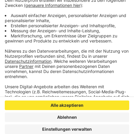
©
Silvia Wenzel
Niels Verhoef im Monschauer Wildwasser
Anzeige
Anzeige
Anzeige
Anzeige