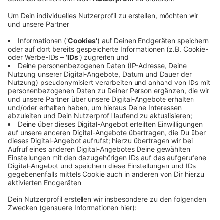
In Stolberg hat womöglich ein 36-jähriger Mann
patriotische Parolen aufgeklebt. Dank einer Zeugin hat
die Polizei ihn schnappen können, teilen die Beamten
mit. Die Frau hatte den Tatverdächtigen in den letzten
Tagen beim Aufkleben der Sticker beobachtet und in
der Nacht im Bereich des Burg Centers wiedererkannt.
Der Staatsschutz ermittelt jetzt gegen ihn. Auf den
Aufklebern stand "Wir lieben Deutschland" und
"Deutsche Patrioten mit Migrationshintergrund". Die
Stadt Stolberg will alle Aufkleber entfernen lassen
und hat Anzeige erstattet.
Anzeige