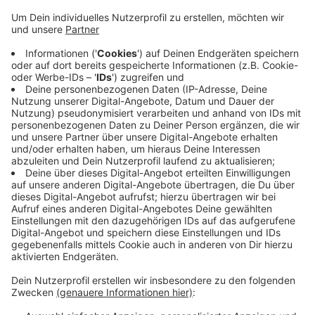
Verletzung des Post- und Fernmeldegeheimnisses.
Sie sollen gestern zwischen 16 und 17 Uhr dort
abgelegt worden sein. Zeugen werden gebeten,
sich bei der Polizei zu melden. Die unversehrten
Sendungen sollen bald bei den Empfängern
eintreffen können.
Sachdienliche Hinweise bitte an das
Kriminalkommissariat 32 unter 0241/9577-33201
oder - außerhalb der Bürodienstzeit - an die
Kriminalwache unter 0241/9577-34210.
Veröffentlicht:
Donnerstag, 14.05.2020 06:38
Anzeige