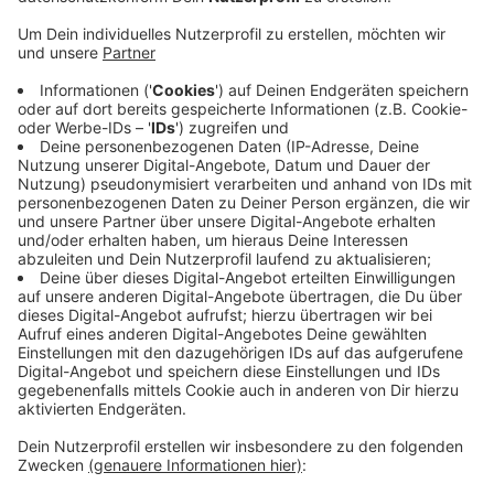
kurvenreichen L128 in Simmerath ist rechtens. Das hat
das Oberverwaltungsgericht Münster entschieden.
Die Strecke zwischen Steckenborn und Woffelsbach
ist seit 1997 an Wochenenden und Feiertagen für
Motorräder gesperrt. Ein Motorradfahrer wollte das
per Eilantrag aufheben lassen, weil es seiner Ansicht
nach verbesserte Schutzeinrichtungen gibt. Das
Oberverwaltungsgericht urteilte, das Interesse an der
Sicherheit im Straßenverkehr stehe über den
Interessen des Motorradfahrers, den Bereich befahren
zu dürfen.
In erster Instanz hatte das Verwaltungsgericht
Aachen den Antrag abgelehnt.
Anzeige