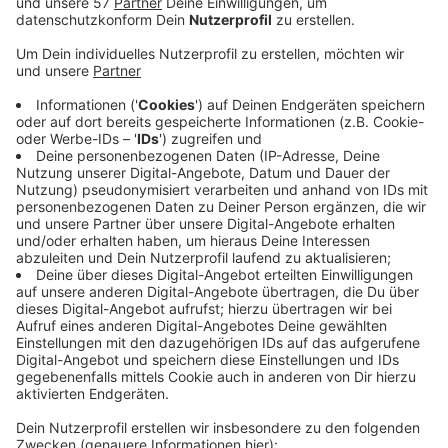
Trauriger "Spitzenreiter" bei den Temposündern
ist ein Biker auf der L 166 zwischen Rurberg und
Kesternich gewesen, der 120 drauf hatte, obwohl
nur Tempo 70 erlaubt war. 90 Motorradfahrer
haben das Streckenfahrverbot zwischen
Steckenborn und Woffelsbach missachtet, sie
haben ein Verwarngeld bezahlt und mussten
umkehren.
Der Verkehrsdienst wird die Kontrollen in der Eifel
während der gesamten Motorradsaison weiter
fortsetzen. Die Aachener Polizei appelliert
nochmal an alle Verkehrsteilnehmer-/ innen,
umsichtig und vorsichtig unterwegs zu sein und in
den Zeiten von "Corona" die Fahrten auf das
Nötigste zu beschränken.
Veröffentlicht:
Dienstag, 14.04.2020 12:08