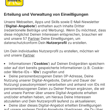
Veröffentlicht:
Montag, 25.09.2023 21:02
Anzeige
Oliver ist nach einem Karrieretief wieder als Regisseur
tätig. Doch die Premiere seines Broadwaystücks wird
ein Desaster. Hauptdarsteller Ben Glenroy (Paul Rudd)
bricht plötzlich zusammen. Während das Blut aus
seinem Mund läuft, stirbt er vor den Augen des
Publikums. Sein Tod entpuppt sich schnell als Mord.
Blöderweise war Ben vorher in einen Streit mit Charles
verwickelt und der wird so schnell zu einem
Verdächtigen…
Streaming-Dienst: Apple TV+
Anzeige