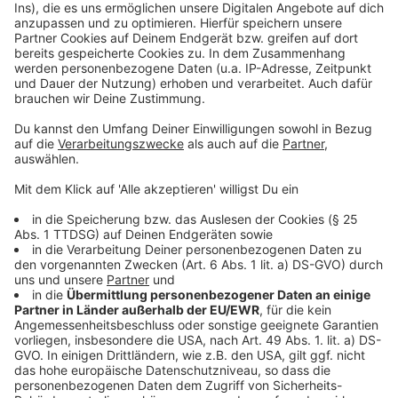
powered by
Usercentrics Consent
Anzeige
Management Platform
©
Copyright: Apple TV+
Schauspieler Glenroy ist der gefeierte Star in Olivers
Stück.
Anzeige
©
Copyright: Apple TV+
Die drei Podcaster ermitteln sogar auf der Bühne.
Anzeige