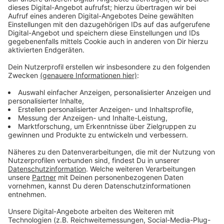
Wir benötigen Ihre
Zustimmung, um den YouTube
Video-Service zu laden!
Wir verwenden einen Service eines
Drittanbieters, um Videoinhalte
einzubetten. Dieser Service kann
Daten zu Ihren Aktivitäten
sammeln. Bitte lesen Sie die
Details durch und stimmen Sie der
Nutzung des Service zu, um dieses
Video anzusehen.
Mehr Informationen
Kann Charles die Vorwürfe gegen ihn entkräften? Und
kann er seine beiden Mitstreiter überzeugen, dass er
Akzeptieren
nicht der Täter ist?