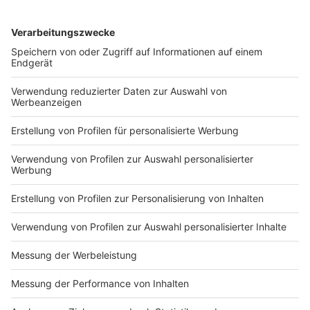
Die Bewerbung ist raus und liegt jetzt beim DOSB.
Nächstes Jahr will der DOSB entscheiden, mit
welchem Kandidaten Deutschland ins Rennen gehen
soll. Die Konkurrenz ist groß: Auch Berlin, München und
Hamburg wollen die Spiele austragen. Wie die Chancen
für NRW stehen, lässt sich nicht sagen. Auch für
welches Austragungsjahr der DOSB einen deutschen
Kandidaten einbringen will, ist nicht klar.
Anzeige
Die Übersicht über alle geplanten
Sportstätten mit den jeweiligen Sportarten
Anzeige