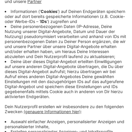
Wettkämpfe angeboten werden können. Die Spiele
fänden vor mehr Zuschauern statt als jemals zuvor in
der Geschichte der Spiele. Wir verfügen schon heute
über einzigartige Sportstätten mit Rekordkulissen."
NRW sei zudem seit jeher sportbegeistert, sagt er:
"Die Sportbegeisterung in unserem Land hat schon
heute Olympia-Niveau. Woche für Woche strömen
Fan-Massen in die Stadien und Hallen unseres Landes."
Anzeige
©
picture alliance/dpa | Rolf Vennenbernd
"Nordrhein-Westfalen ist bereit für Spiele an Rhein und
Ruhr. Bei uns stehen Sportlerinnen und Sportler im
Mittelpunkt", sagte NRW-Ministerpräsident Hendrik
Wüst bei der Vorstellung der Pläne zu einer Olympia-
Bewerbung für NRW.