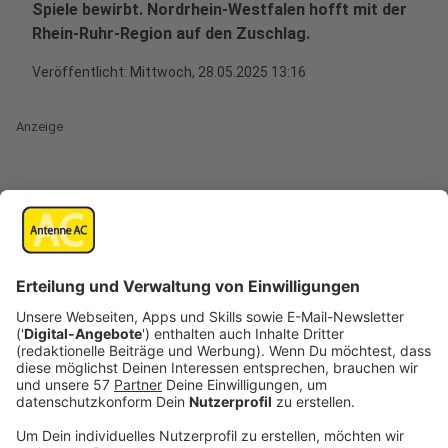
Spiele bewirbt. Nordrhein-Westfalen hofft mit der
Rhein-Ruhr-Region auf den Zuschlag.
Veröffentlicht:
Mittwoch, 28.05.2025 13:16
Anzeige
"Nordrhein-Westfalen ist bereit für die Spiele an Rhein
und Ruhr", NRW-Ministerpräsident wird bei der
Vorstellung des Konzepts in Köln nicht müde, immer
wieder die drei Hauptargumente zu betonen, warum
die Olympischen Spiele nach NRW gehören:
Nachhaltigkeit, Rekordkulissen und Sportbegeisterung.
Sollten die Spiele in 2036, 2040 oder 2044 tatsächlich
nach NRW kommen, würde das Rekorde brechen. Es
sei außergewöhnlich, sagt Wüst, "dass bei
Olympischen Spielen in Nordrhein-Westfalen
insgesamt rund zehn Millionen Tickets für die