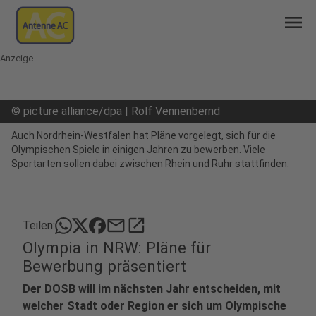
menu
Anzeige
©
picture alliance/dpa | Rolf Vennenbernd
Auch Nordrhein-Westfalen hat Pläne vorgelegt, sich für die
Olympischen Spiele in einigen Jahren zu bewerben. Viele
Sportarten sollen dabei zwischen Rhein und Ruhr stattfinden.
mail
open_in_new
Teilen:
Olympia in NRW: Pläne für
Bewerbung präsentiert
Der DOSB will im nächsten Jahr entscheiden, mit
welcher Stadt oder Region er sich um Olympische