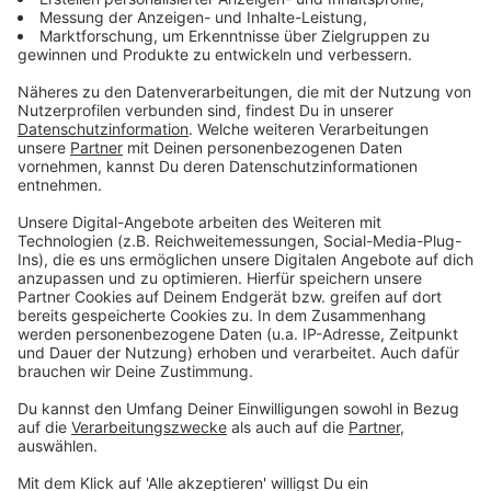
Anzeige
Damit spielt Wüst darauf an, dass die Ausrichtung der
Spiele bei der Bevölkerung wohl auf ein positives Echo
treffen dürfte. Beim DOSB wird sogar erwartet, dass
die Olympia-Bewerber offiziell die Zustimmung der
Bürger einholen. Denn zuletzt waren die Anläufe von
München für die Winterspiele 2022 und Hamburg für
die Sommerspiele 2024 am "Nein" der Anwohner
gescheitert.
Anzeige
Nur das Leichtathletik-Stadion und das
Olympische Dorf müssen neu gebaut werden
Anzeige