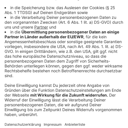
Vor allem aber mit dem Argument der Nachhaltigkeit
will NRW den Deutschen Olympischen Sportbund
(DOSB) überzeugen. "Unser Konzept ist nachhaltig,
weil rund 95 Prozent der notwendigen Sportstätten
bei uns bereits bestehen oder nur temporär ertüchtigt
oder errichtet werden müssten", sagt Wüst. Nur das
Leichtathletikstatdion und das Olympische Dorf
müssten neu gebaut werden. Wo genau steht noch
nicht fest. Mit Köln und Essen kämen dafür sogar zwei
Städte in NRW in Frage.
Anzeige
DOSB entscheidet über deutschen
Kandidaten
Anzeige