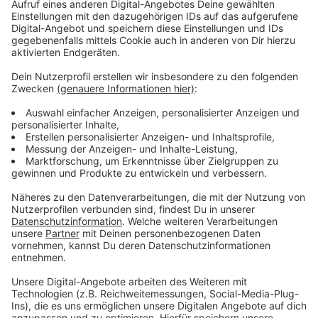
Januar Geschäftsführer des neu geschaffenen
Verbundes Rheinland (mit den Krankenhäusern in
Krefeld, Düsseldorf, Leverkusen, Aachen und
Stolberg) ist. Koch zieht sich daher Ende Februar aus
dem operativen Tagesgeschäft im Marienhospital
zurück, er hat das Marienhospital seit Juli 2016
geführt.
Das Bethlehem Gesundheitszentrum gehört seit 2021
zur Gruppe der Alexianer, das Marienhospital seit 2023.
Im Raum Aachen betreiben die Alexianer außerdem
das Alexianer Zentrum für seelische Gesundheit in
Aachen und Gangelt sowie Einrichtungen der
Eingliederungshilfe, Jugendhilfe und Seniorenhilfe,
einen ambulanten Pflegedienst, Kindertagesstätten
sowie eine Werkstatt für Menschen mit Behinderung.
Die Alexianer GmbH will die
Kooperationsmöglichkeiten der Kliniken im Rheinland