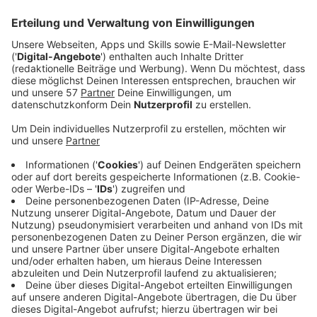
Veröffentlicht:
Donnerstag, 22.02.2024 14:53
Anzeige
Das
Aachener Marienhospital
und das
Stolberger
Bethlehem Gesundheitszentrum
werden künftig
gemeinsam geführt.
Die
Alexianer GmbH
teilt mit, dass Dirk Offermann die
beiden Krankenhäuser in Personalunion leiten wird.
Der 50-Jährige ist seit 2015 schon Geschäftsführer
des Bethlehem Gesundheitszentrums in Stolberg -
zum 1. März übernimmt er auch die Geschäftsführung
des Marienhospitals in Aachen mit den dazugehörigen
Einrichtungen.
Der bisherige Geschäftsführer Benjamin M. Koch hat
eine höhere Position übernommen und ist seit 1.