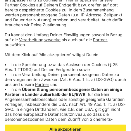
ausbauen und Synergien stärker nutzen.
(Foto: Sascha John (Hauptgeschäftsführer der
Alexianer Gruppe, links), Benjamin M. Koch
(Verbundgeschäftsführer Alexianer Rheinland, rechts)
und Dirk Offermann (Regionalgeschäftsführer der
Alexianer Region Aachen-StädteRegion, Mitte))
Anzeige
Anzeige
Anzeige