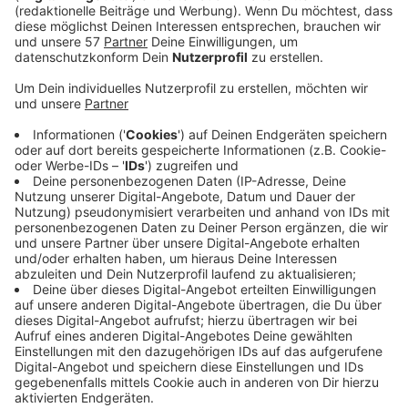
das Gesundheitsamt der StädteRegion geben.
Dafür laden sie zu einer "Digitalen Sprechstunde"
für Unternehmen ein. Vor allem die Themen
Testen, Impfen und Vorbereitungen von Öffnungen
sollen dabei besprochen werden.
Los geht die Veranstaltung um 16 Uhr. Die
StädteRegion bittet um eine Anmeldung. Alle
Informationen dazu gibt es auf antenneac.de.
Anmelden kann man sich
HIER
oder per Mail an:
wirtschaftsfoerderung@staedteregion-aachen.de.
Die Zugangsdaten zum Zoom-Meeting erhalten die
Teilnehmenden einige Tage vor der Veranstaltung
per Mail.
Um eine optimale Vorbereitung und vollständige
Beantwortung aller Fragen zu gewährleisten,