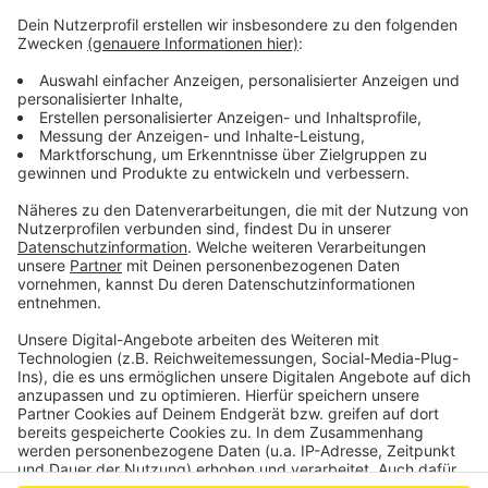
können konkrete Fragen bereits vorab an
wirtschaftsfoerderung@staedteregion-aachen.de
geschickt werden.
Veröffentlicht:
Freitag, 23.04.2021 13:35
Anzeige
Anzeige